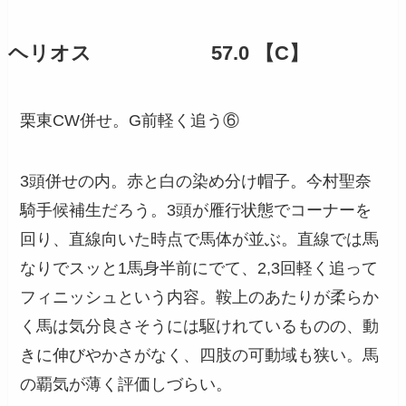
ヘリオス 57.0 【C】
栗東CW併せ。G前軽く追う⑥
3頭併せの内。赤と白の染め分け帽子。今村聖奈
騎手候補生だろう。3頭が雁行状態でコーナーを
回り、直線向いた時点で馬体が並ぶ。直線では馬
なりでスッと1馬身半前にでて、2,3回軽く追って
フィニッシュという内容。鞍上のあたりが柔らか
く馬は気分良さそうには駆けれているものの、動
きに伸びやかさがなく、四肢の可動域も狭い。馬
の覇気が薄く評価しづらい。