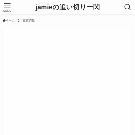
jamieの追い切り一閃
MENU
ホーム
重賞調教