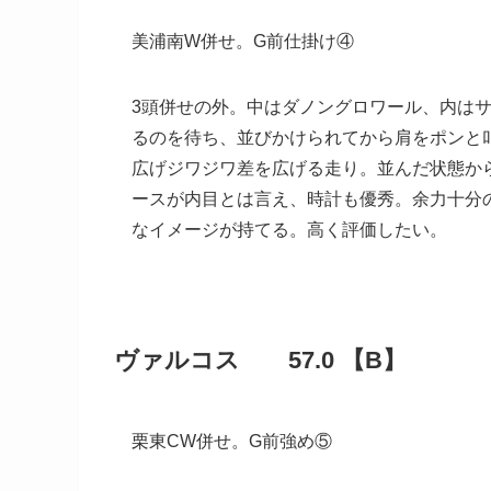
美浦南W併せ。G前仕掛け④
3頭併せの外。中はダノングロワール、内は
るのを待ち、並びかけられてから肩をポンと
広げジワジワ差を広げる走り。並んだ状態か
ースが内目とは言え、時計も優秀。余力十分
なイメージが持てる。高く評価したい。
ヴァルコス 57.0 【B】
栗東CW併せ。G前強め⑤