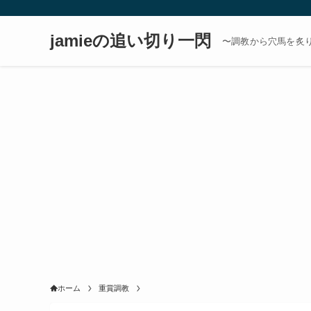
jamieの追い切り一閃
〜調教から穴馬を炙
ホーム
重賞調教