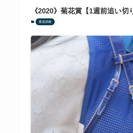
《2020》菊花賞【1週前追い切
重賞調教