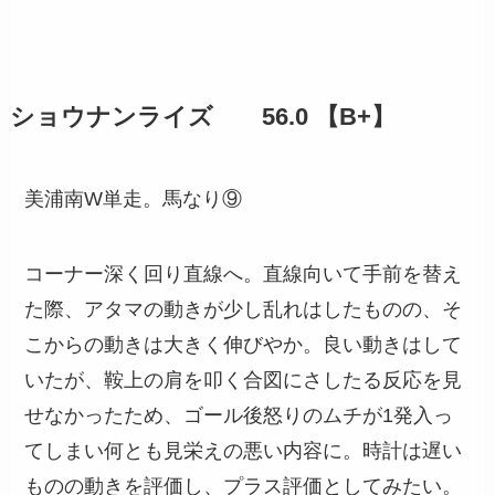
ショウナンライズ 56.0 【B+】
美浦南W単走。馬なり⑨
コーナー深く回り直線へ。直線向いて手前を替え
た際、アタマの動きが少し乱れはしたものの、そ
こからの動きは大きく伸びやか。良い動きはして
いたが、鞍上の肩を叩く合図にさしたる反応を見
せなかったため、ゴール後怒りのムチが1発入っ
てしまい何とも見栄えの悪い内容に。時計は遅い
ものの動きを評価し、プラス評価としてみたい。