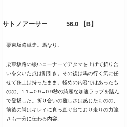
サトノアーサー 56.0 【B】
栗東坂路単走。馬なり。
栗東坂路の緩いコーナーでアタマを上げて折り合
いを欠いた点は割引き。その後は馬の行く気に任
せて鞍上は持ったまま。軽めの内容ではあったも
のの、1.1→0.9→0.9秒の綺麗な加速ラップを踏ん
で登坂した。折り合いの難しさは感じたものの、
前後の脚はキレイに真っ直ぐ出ており走りの力強
さも十分に伝わる内容。