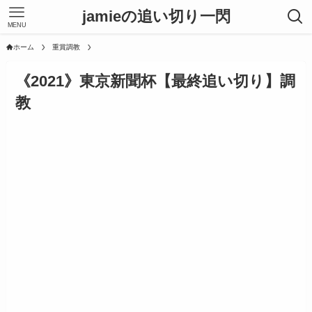
jamieの追い切り一閃
MENU
ホーム
重賞調教
《2021》東京新聞杯【最終追い切り】調
教