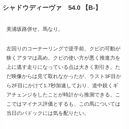
シャドウディーヴァ 54.0 【B-】
美浦坂路併せ。馬なり。
左回りのコーナーリングで逆手前。クビの可動が
狭くアタマは高め。クビの使い方が悪く推進力を
上に逃す走りになっている点は大きく割引き。た
だ映像からは見て取れなかったが、ラスト3F目か
ら2F目にかけて1.7秒加速しており、道中鋭くギ
アチェンジをしたことが時計から推測できる。こ
こではマイナス評価とするも、この馬については
当日のパドックには気を配りたい。