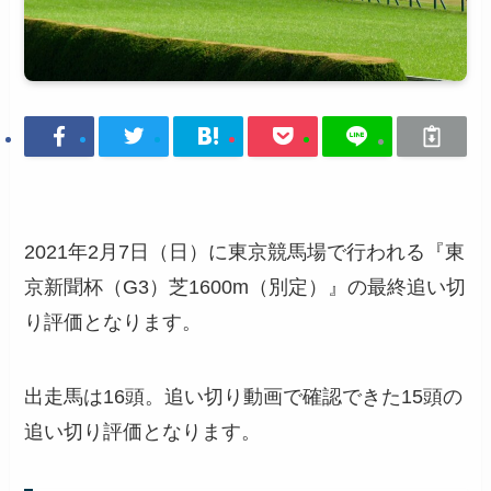
2021年2月7日（日）に東京競馬場で行われる『東
京新聞杯（G3）芝1600m（別定）』の最終追い切
り評価となります。
出走馬は16頭。追い切り動画で確認できた15頭の
追い切り評価となります。