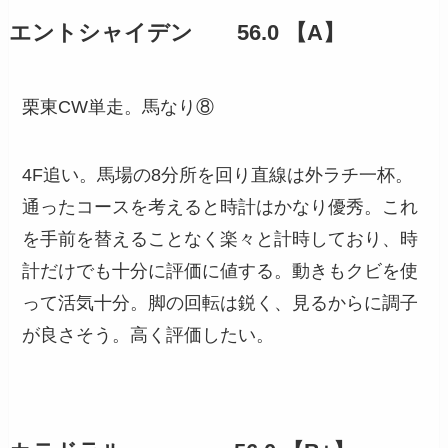
エントシャイデン 56.0 【A】
栗東CW単走。馬なり⑧
4F追い。馬場の8分所を回り直線は外ラチ一杯。
通ったコースを考えると時計はかなり優秀。これ
を手前を替えることなく楽々と計時しており、時
計だけでも十分に評価に値する。動きもクビを使
って活気十分。脚の回転は鋭く、見るからに調子
が良さそう。高く評価したい。