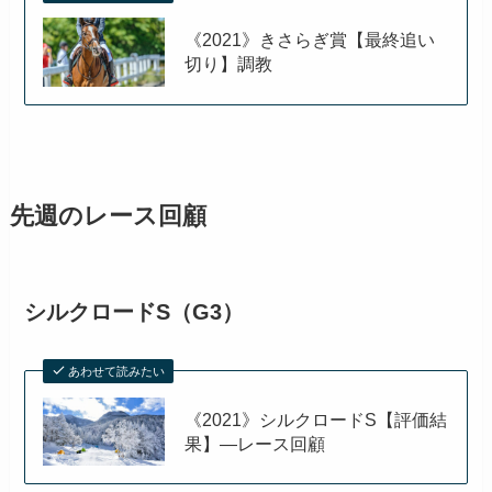
《2021》きさらぎ賞【最終追い
切り】調教
先週のレース回顧
シルクロードS（G3）
あわせて読みたい
《2021》シルクロードS【評価結
果】―レース回顧