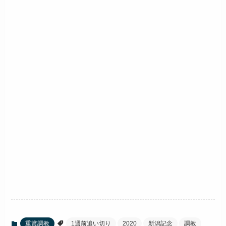
重賞調教
1週前追い切り
2020
新潟記念
調教