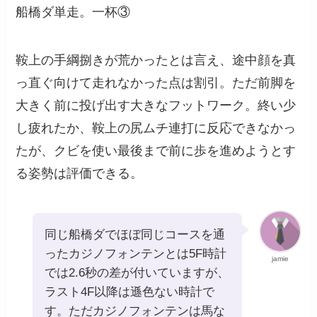
船橋ダ単走。一杯③
鞍上の手綱捌きが荒かったとは言え、途中顔を真
っ直ぐ向けて走れなかった点は割引。ただ前脚を
大きく前に投げ出す大きなフットワーク。終い少
し疲れたか、鞍上の尻ムチ連打に反応できなかっ
たが、クビを使い最後まで前に歩を進めようとす
る姿勢は評価できる。
同じ船橋ダでほぼ同じコースを通
ったカジノフォンテンとは5F時計
jamie
では2.6秒の差が付いていますが、
ラスト4F以降は遜色ない時計で
す。ただカジノフォンテンは馬な