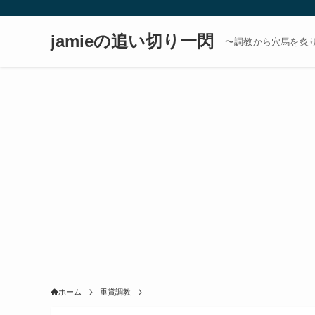
jamieの追い切り一閃
〜調教から穴馬を炙
ホーム
重賞調教