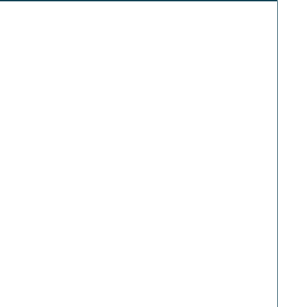
】
】
】
】
】