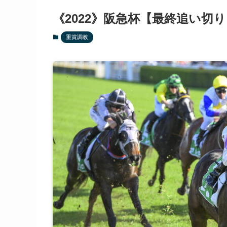
《2022》阪急杯【最終追い切
重賞調教