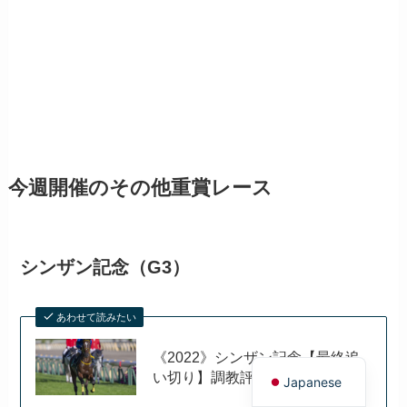
今週開催のその他重賞レース
シンザン記念（G3）
あわせて読みたい
English
《2022》シンザン記念【最終追
い切り】調教評価
Japanese