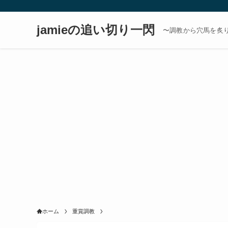
jamieの追い切り一閃
〜調教から穴馬を炙
ホーム
重賞調教