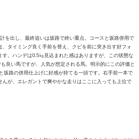
時計を出し、最終追いは坂路で終い重点。コースと坂路併用で
は、タイミング良く手前を替え、クビを前に突き出す好フォ
す。ハンデは0.5㎏見込まれた感はありますが、この状態な
でも良い馬ですが、人気が想定される馬。明示的にこの評価と
と坂路の併用仕上げに好感が持てる一頭です。右手前一本で
せんが、エレガントで爽やかな走りはここに入っても上位で