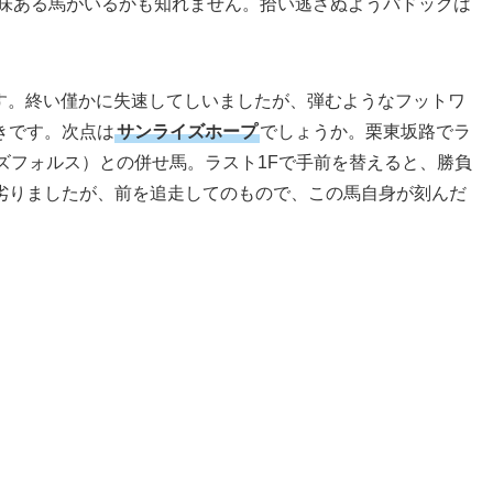
妙味ある馬がいるかも知れません。拾い逃さぬようパドックは
す。終い僅かに失速してしいましたが、弾むようなフットワ
きです。次点は
サンライズホープ
でしょうか。栗東坂路でラ
ズフォルス）との併せ馬。ラスト1Fで手前を替えると、勝負
劣りましたが、前を追走してのもので、この馬自身が刻んだ