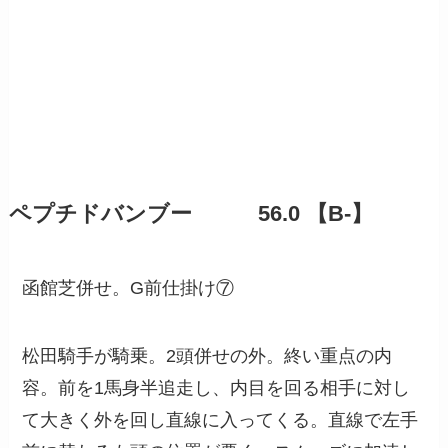
ペプチドバンブー 56.0 【B-】
函館芝併せ。G前仕掛け⑦
松田騎手が騎乗。2頭併せの外。終い重点の内
容。前を1馬身半追走し、内目を回る相手に対し
て大きく外を回し直線に入ってくる。直線で左手