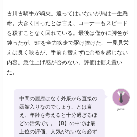
古川古騎手が騎乗。追ってはいないが馬は一生懸
命。大きく回ったとは言え、コーナーもスピード
を殺すことなく回れている。最後は僅かに脚色が
鈍ったが、5Fを全力疾走で駆け抜けた。一見見栄
えは良く映るが、手前も替えずに余裕を感じない
内容。急仕上げ感が否めない。評価は据え置い
た。
中間の履歴はなく外厩から直接の
函館入りなのでしょう。とは言
jamie
え、年齢を考えると十分過ぎるほ
どの活気です。【B】の中では最
上位の評価。人気がないなら必ず