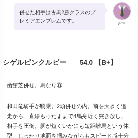
併せた相手は古馬2勝クラスのプ
レミアエンブレムです。
jamie
シゲルピンクルビー 54.0 【B+】
函館芝併せ。馬なり⑧
和田竜騎手が騎乗。2頭併せの内。前を大きく追
走から、直線もったままで4馬身近く突き放し、
相手を圧倒。胴が短くいかにも短距離馬という体
型。しっかり地面を掴みながらもスピード感十分