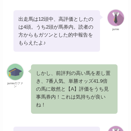
出走馬は12頭中、高評価としたの
は4頭。うち2頭が馬券内。読者の
jamie
方からもガツンとした的中報告を
もらえたよ♪
しかし、前評判の高い馬を差し置
き、7番人気、単勝オッズ41.9倍
jamieのファ
ン
の馬に敢然と【A】評価をうち見
事馬券内！これは気持ちが良い
ね！