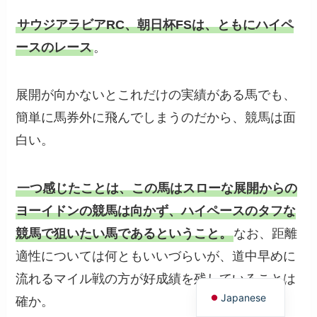
サウジアラビアRC、朝日杯FSは、ともにハイペ
ースのレース
。
展開が向かないとこれだけの実績がある馬でも、
簡単に馬券外に飛んでしまうのだから、競馬は面
白い。
一つ感じたことは、この馬はスローな展開からの
ヨーイドンの競馬は向かず、ハイペースのタフな
競馬で狙いたい馬であるということ。
なお、距離
適性については何ともいいづらいが、道中早めに
English
流れるマイル戦の方が好成績を残していることは
Japanese
確か。