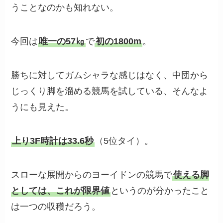
うことなのかも知れない。
今回は
唯一の57㎏
で
初の1800m
。
勝ちに対してガムシャラな感じはなく、中団から
じっくり脚を溜める競馬を試している、そんなよ
うにも見えた。
上り3F時計は33.6秒
（5位タイ）。
スローな展開からのヨーイドンの競馬で
使える脚
としては、これが限界値
というのが分かったこと
は一つの収穫だろう。