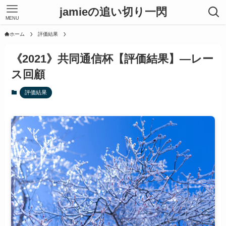
jamieの追い切り一閃
MENU
ホーム
評価結果
《2021》共同通信杯【評価結果】―レー
ス回顧
評価結果