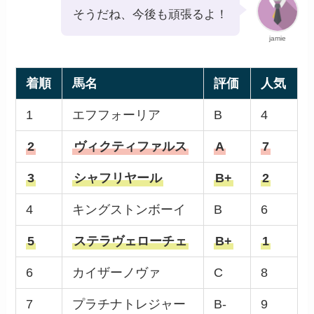
そうだね、今後も頑張るよ！
jamie
着順
馬名
評価
人気
1
エフフォーリア
B
4
2
ヴィクティファルス
A
7
3
シャフリヤール
B+
2
4
キングストンボーイ
B
6
5
ステラヴェローチェ
B+
1
6
カイザーノヴァ
C
8
7
プラチナトレジャー
B-
9