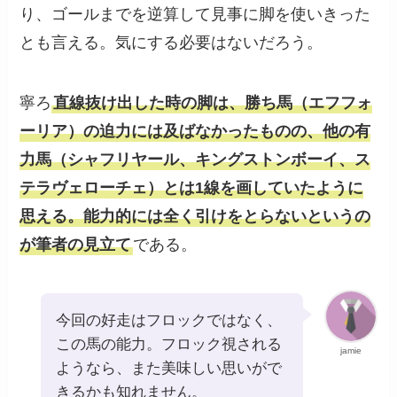
り、ゴールまでを逆算して見事に脚を使いきった
とも言える。気にする必要はないだろう。
寧ろ
直線抜け出した時の脚は、勝ち馬（エフフォ
ーリア）の迫力には及ばなかったものの、他の有
力馬（シャフリヤール、キングストンボーイ、ス
テラヴェローチェ）とは1線を画していたように
思える。能力的には全く引けをとらないというの
が筆者の見立て
である。
今回の好走はフロックではなく、
この馬の能力。フロック視される
jamie
ようなら、また美味しい思いがで
きるかも知れません。