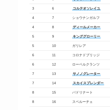
3
6
コルテオソレイユ
4
7
ショウナンガルフ
4
8
ディールメーカー
5
9
キンググローリー
5
10
ガリレア
6
11
コロナドブリッジ
6
12
ローベルクランツ
7
13
サノノグレーター
7
14
スカイスプレンダー
8
15
バドリナート
8
16
スペルーチェ