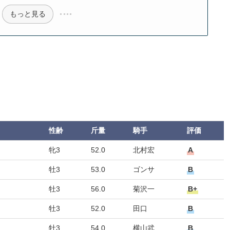
もっと見る
性齢
斤量
騎手
評価
牝3
52.0
北村宏
A
牡3
53.0
ゴンサ
B
牡3
56.0
菊沢一
B+
牡3
52.0
田口
B
牡3
54.0
横山武
B