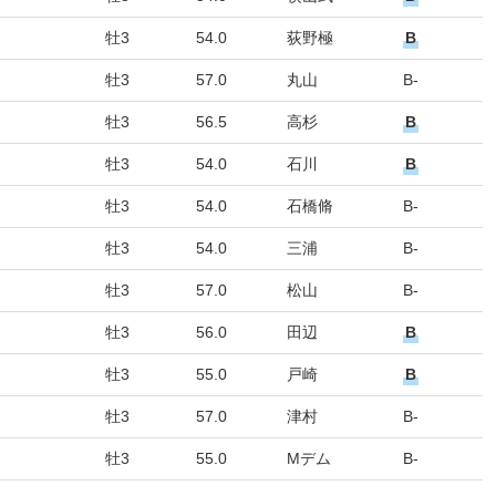
牡3
54.0
荻野極
B
牡3
57.0
丸山
B-
牡3
56.5
高杉
B
牡3
54.0
石川
B
牡3
54.0
石橋脩
B-
牡3
54.0
三浦
B-
牡3
57.0
松山
B-
牡3
56.0
田辺
B
牡3
55.0
戸崎
B
牡3
57.0
津村
B-
牡3
55.0
Mデム
B-