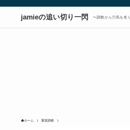
jamieの追い切り一閃
〜調教から穴馬を炙
ホーム
重賞調教