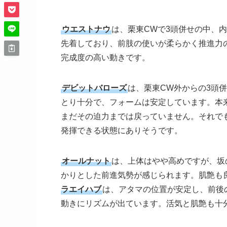
ウエストナウ
は、栗東CWで3頭併せの中、
先着しており、前肢の使いが柔らかく推進力
完成度の高い動きです。
デビットバローズ
は、栗東CW外からの3頭
とり十分で、フォームは安定しています。本
まだその迫力までは戻っていません。それでも
発揮できる状態にありそうです。
オールナット
は、上体はやや高めですが、坂
かりとした前進気勢が感じられます。肌艶も
ラエイハブ
は、アタマの位置が安定し、前後
動きにリズムが出ています。活気と肌艶も十