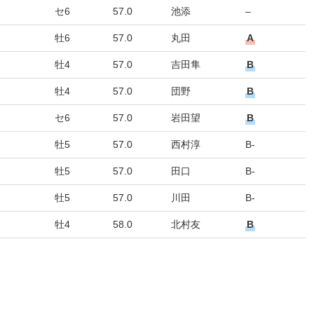
セ6
57.0
池添
–
牡6
57.0
丸田
A
牡4
57.0
吉田隼
B
牡4
57.0
団野
B
セ6
57.0
岩田望
B
牡5
57.0
西村淳
B-
牡5
57.0
田口
B-
牡5
57.0
川田
B-
牡4
58.0
北村友
B