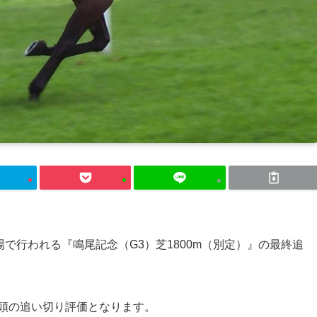
馬場で行われる『鳴尾記念（G3）芝1800m（別定）』の最終追
3頭の追い切り評価となります。