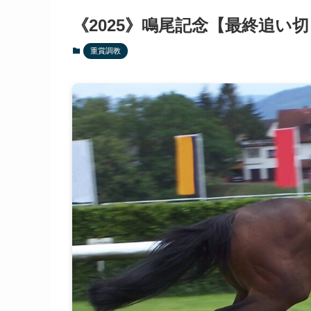
《2025》鳴尾記念【最終追い
重賞調教