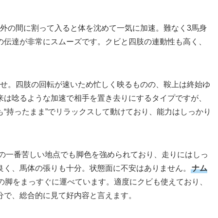
内外の間に割って入ると体を沈めて一気に加速。難なく3馬身
の伝達が非常にスムーズです。クビと四肢の連動性も高く、
併せ。四肢の回転が速いため忙しく映るものの、鞍上は終始ゆ
来は唸るような加速で相手を置き去りにするタイプですが、
“持ったまま”でリラックスして動けており、能力はしっかり
の一番苦しい地点でも脚色を強められており、走りにはしっ
良く、馬体の張りも十分。状態面に不安はありません。
ナム
の脚をまっすぐに運べています。適度にクビも使えており、
分で、総合的に見て好内容と言えます。