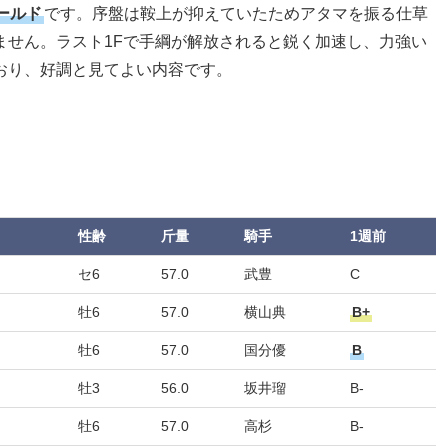
ールド
です。序盤は鞍上が抑えていたためアタマを振る仕草
ません。ラスト1Fで手綱が解放されると鋭く加速し、力強い
おり、好調と見てよい内容です。
性齢
斤量
騎手
1週前
セ6
57.0
武豊
C
牡6
57.0
横山典
B+
牡6
57.0
国分優
B
牡3
56.0
坂井瑠
B-
牡6
57.0
高杉
B-