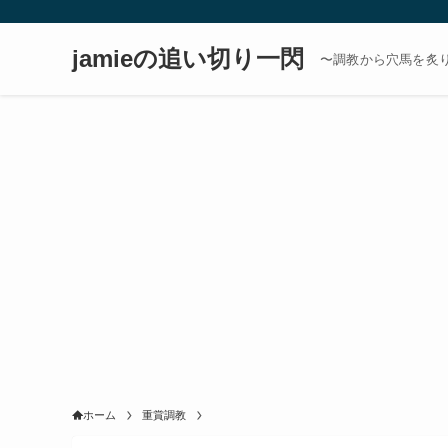
jamieの追い切り一閃
〜調教から穴馬を炙
ホーム
重賞調教