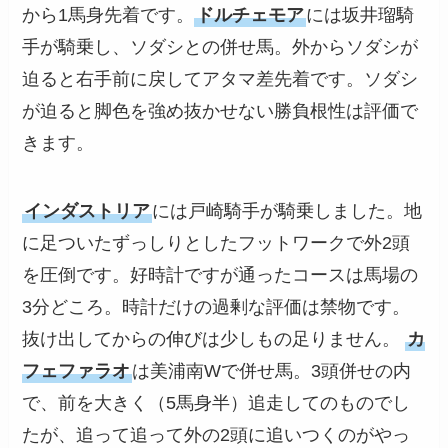
から1馬身先着です。
ドルチェモア
には坂井瑠騎
手が騎乗し、ソダシとの併せ馬。外からソダシが
迫ると右手前に戻してアタマ差先着です。ソダシ
が迫ると脚色を強め抜かせない勝負根性は評価で
きます。
インダストリア
には戸崎騎手が騎乗しました。地
に足ついたずっしりとしたフットワークで外2頭
を圧倒です。好時計ですが通ったコースは馬場の
3分どころ。時計だけの過剰な評価は禁物です。
抜け出してからの伸びは少しもの足りません。
カ
フェファラオ
は美浦南Wで併せ馬。3頭併せの内
で、前を大きく（5馬身半）追走してのものでし
たが、追って追って外の2頭に追いつくのがやっ