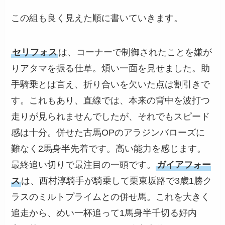
この組も良く見えた順に書いていきます。
セリフォス
は、コーナーで制御されたことを嫌が
りアタマを振る仕草。煩い一面を見せました。助
手騎乗とは言え、折り合いを欠いた点は割引きで
す。これもあり、直線では、本来の背中を波打つ
走りが見られませんでしたが、それでもスピード
感は十分。併せた古馬OPのアラジンバローズに
難なく2馬身半先着です。高い能力を感じます。
最終追い切りで最注目の一頭です。
ガイアフォー
ス
は、西村淳騎手が騎乗して栗東坂路で3歳1勝ク
ラスのミルトプライムとの併せ馬。これを大きく
追走から、めい一杯追って1馬身半千切る好内