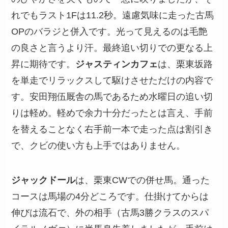
れでもラスト1Fは11.2秒。遠慮気味に走った古馬
OPのバラジと併入です。光って見えるのは毛艶
の良さと言うより汗。最終追い切りでの更なる上
昇に期待です。
ジャスティンカフェ
は、栗東坂路
を単走でリラックスして駆けさせただけの内容で
す。安田翔伍厩舎の馬であるため水曜日の追い切
りは軽め。軽めで余力十分だったとは言え、手前
を替えることなく右手前一本で走った点は割引き
で、クビの使い方も上手ではありません。
ジャックドール
は、栗東CWでの併せ馬。通った
コースは馬場の4分どころです。仕掛けてからは
伸びは流石で、外の相手（古馬3勝クラスのスパ