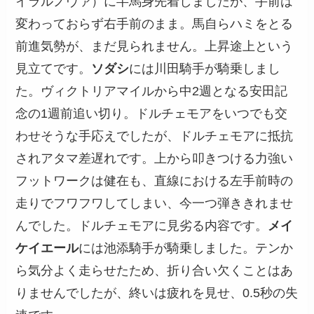
イラルノヴァ）に半馬身先着しましたが、手前は
変わっておらず右手前のまま。馬自らハミをとる
前進気勢が、まだ見られません。上昇途上という
見立てです。
ソダシ
には川田騎手が騎乗しまし
た。ヴィクトリアマイルから中2週となる安田記
念の1週前追い切り。ドルチェモアをいつでも交
わせそうな手応えでしたが、ドルチェモアに抵抗
されアタマ差遅れです。上から叩きつける力強い
フットワークは健在も、直線における左手前時の
走りでフワフワしてしまい、今一つ弾ききれませ
んでした。ドルチェモアに見劣る内容です。
メイ
ケイエール
には池添騎手が騎乗しました。テンか
ら気分よく走らせたため、折り合い欠くことはあ
りませんでしたが、終いは疲れを見せ、0.5秒の失