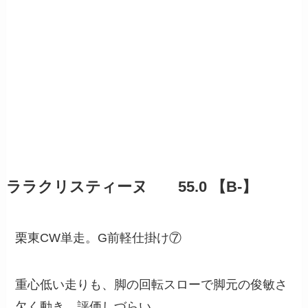
ララクリスティーヌ 55.0 【B-】
栗東CW単走。G前軽仕掛け⑦
重心低い走りも、脚の回転スローで脚元の俊敏さ
欠く動き。評価しづらい。