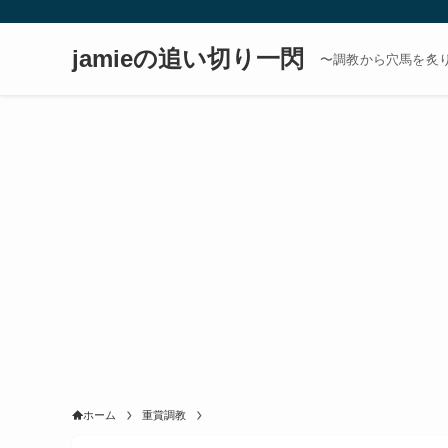
jamieの追い切り一閃
〜調教から穴馬を炙
ホーム
重賞調教