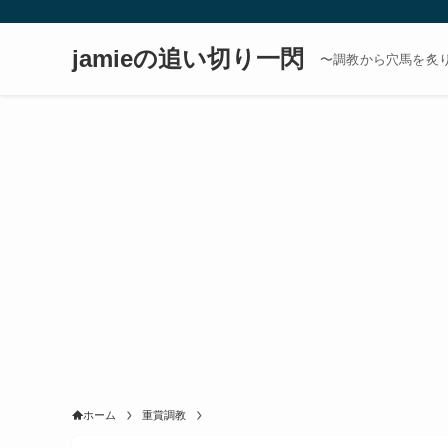
jamieの追い切り一閃
〜調教から穴馬を炙
ホーム
重賞調教