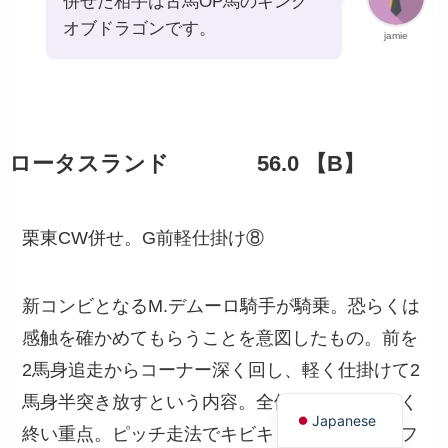
併せた相手は古馬OP馬のキング
オブドラゴンです。
jamie
ロータスランド 56.0 【B】
栗東CW併せ。G前軽仕掛け⑧
新コンビとなるM.デムーロ騎手が騎乗。恐らくは
感触を確かめてもらうことを意図したもの。前を
2馬身追走からコーナー深く回し、軽く仕掛けて2
English
馬身半突き放すという内容。全体時計は早くなく
Japanese
終い重点。ピッチ走法でキビキビと小気味よいフ