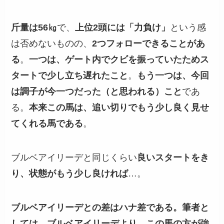
斤量は56㎏
で、
上位2頭には「力負け」
という感
は否めないものの、
2つフォローできることがあ
る
。
一つは、ゲート内でクビを振っていたためス
タートで少し立ち遅れたこと
。
もう一つは、今回
は調子が今一つだった（と思われる）こと
であ
る。
本来この馬は、追い切りでもう少し良く見せ
てくれる馬である
。
ブルベアイリーデと同じくらい
良いスタートをき
り、状態がもう少し良ければ
…。
ブルベアイリーデとの差はハナ差である。筆者と
しては、ブルベアイリーデより、この馬の方が強