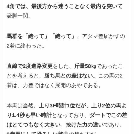
4角では、最後方から迷うことなく最内を突いて
豪脚一閃。
馬群を「縫って」「縫って」
、アタマ差届かずの
2着に終わった。
直線で2度進路変更
をした、
斤量58㎏
であったこ
とを考えると、
勝ち馬との差はない
。この馬の2
着は、力差ではなく展開のあやである。
本馬は当然、
上り3F時計1位だが、上り2位の馬よ
り1.4秒も早い時計
となっており、
ダートでこの差
はとてつもなく大きい
。
抜けた力の違い
であり、