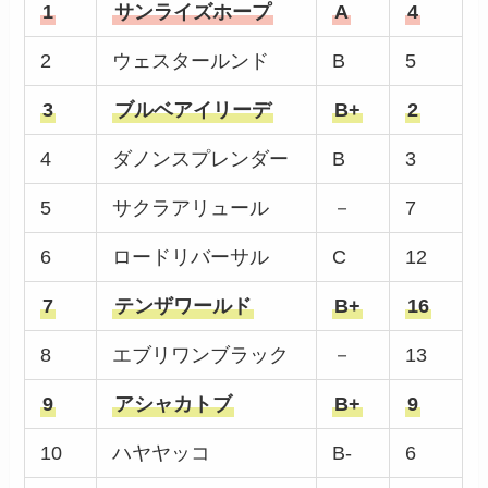
1
サンライズホープ
A
4
2
ウェスタールンド
B
5
3
ブルベアイリーデ
B+
2
4
ダノンスプレンダー
B
3
5
サクラアリュール
－
7
6
ロードリバーサル
C
12
7
テンザワールド
B+
16
8
エブリワンブラック
－
13
9
アシャカトブ
B+
9
10
ハヤヤッコ
B-
6