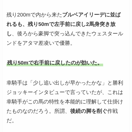
残り200mで内から来た
ブルベアイリーデに並ば
れるも、残り50mで左手前に戻し2馬身突き放
し
、後ろから豪脚で突っ込んできたウェスタール
ンドをアタマ差凌いで優勝。
残り50mで右手前に戻したのが効いた。
幸騎手は「少し追い出しが早かったかな」と勝利
ジョッキーインタビューで言っていたが、これは
幸騎手がこの馬の特性を本能的に理解して仕掛け
たものなのだろう。所謂、
後続の脚を削ぐ
作戦
だ。