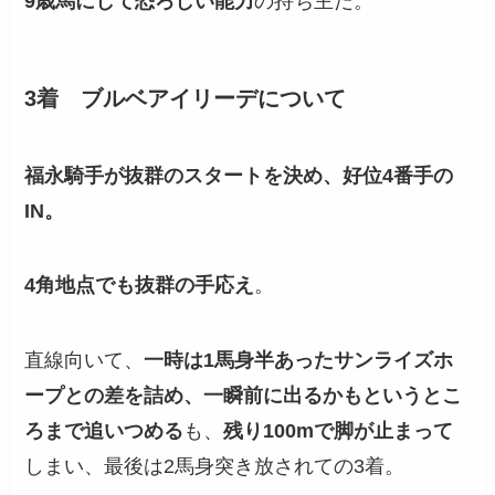
9歳馬にして恐ろしい能力
の持ち主だ。
3着 ブルベアイリーデについて
福永騎手が抜群のスタートを決め、好位4番手の
IN。
4角地点でも抜群の手応え
。
直線向いて、
一時は1馬身半あったサンライズホ
ープとの差を詰め、一瞬前に出るかもというとこ
ろまで追いつめる
も、
残り100mで脚が止まって
しまい、最後は2馬身突き放されての3着。