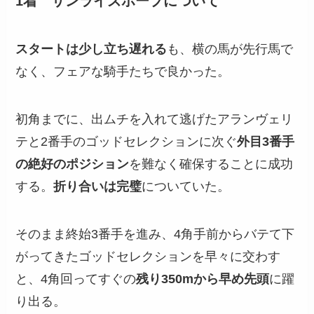
1着 サンライズホープについて
スタートは少し立ち遅れる
も、横の馬が先行馬で
なく、フェアな騎手たちで良かった。
初角までに、出ムチを入れて逃げたアランヴェリ
テと2番手のゴッドセレクションに次ぐ
外目3番手
の絶好のポジション
を難なく確保することに成功
する。
折り合いは完璧
についていた。
そのまま終始3番手を進み、4角手前からバテて下
がってきたゴッドセレクションを早々に交わす
と、4角回ってすぐの
残り350mから早め先頭
に躍
り出る。