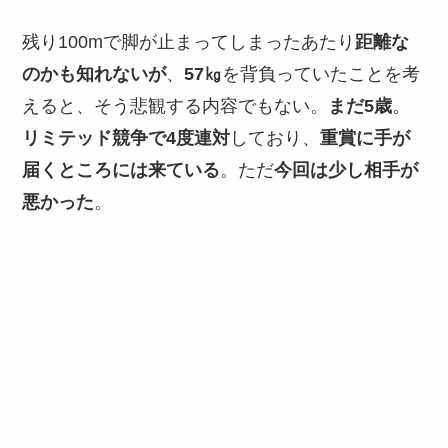
残り100mで脚が止まってしまったあたり
距離な
のかも知れないが
、
57㎏
を背負っていたことを考
えると、そう悲観する内容でもない。
まだ5歳
。
リミテッド競争で4度連対
しており、
重賞に手が
届くところには来ている
。ただ
今回は少し相手が
悪かった
。