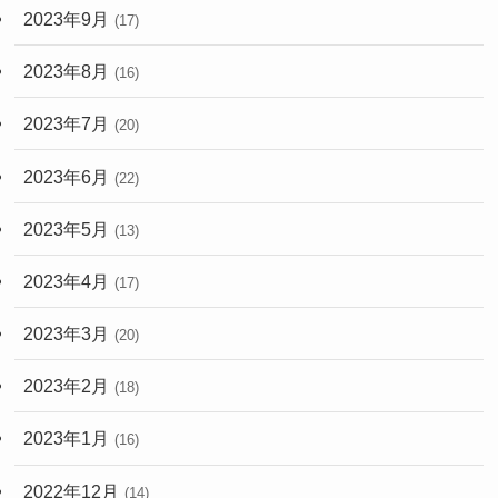
2023年9月
(17)
2023年8月
(16)
2023年7月
(20)
2023年6月
(22)
2023年5月
(13)
2023年4月
(17)
2023年3月
(20)
2023年2月
(18)
2023年1月
(16)
2022年12月
(14)