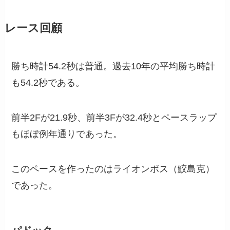
レース回顧
勝ち時計54.2秒は普通。過去10年の平均勝ち時計
も54.2秒である。
前半2Fが21.9秒、前半3Fが32.4秒とペースラップ
もほぼ例年通りであった。
このペースを作ったのはライオンボス（鮫島克）
であった。