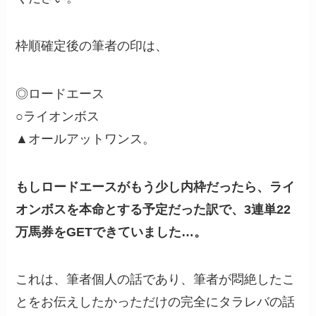
枠順確定後の筆者の印は、
◎ロードエース
○ライオンボス
▲オールアットワンス。
もしロードエースがもう少し内枠だったら、ライ
オンボスを本命とする予定だった訳で、3連単22
万馬券をGETできていました…。
これは、筆者個人の話であり、筆者が悶絶したこ
とをお伝えしたかっただけの完全にタラレバの話