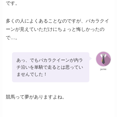
です。
多くの人によくあることなのですが、バカラクイ
ーンが見えていただけにちょっと悔しかったの
で…。
あっ、でもバカラクイーンが内ラ
チ沿いを単騎で走るとは思ってい
jamie
ませんでした！
競馬って夢がありますよね。