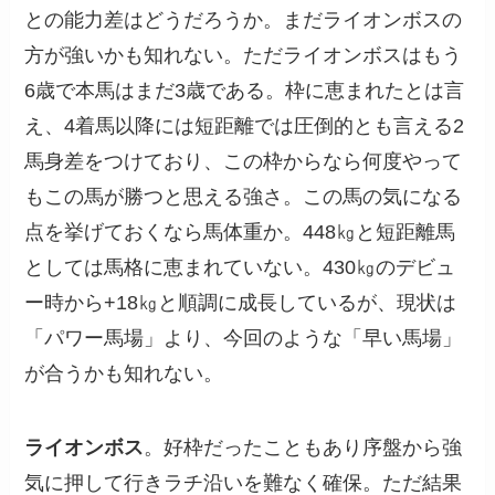
との能力差はどうだろうか。まだライオンボスの
方が強いかも知れない。ただライオンボスはもう
6歳で本馬はまだ3歳である。枠に恵まれたとは言
え、4着馬以降には短距離では圧倒的とも言える2
馬身差をつけており、この枠からなら何度やって
もこの馬が勝つと思える強さ。この馬の気になる
点を挙げておくなら馬体重か。448㎏と短距離馬
としては馬格に恵まれていない。430㎏のデビュ
ー時から+18㎏と順調に成長しているが、現状は
「パワー馬場」より、今回のような「早い馬場」
が合うかも知れない。
ライオンボス
。好枠だったこともあり序盤から強
気に押して行きラチ沿いを難なく確保。ただ結果