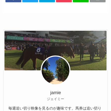
jamie
ジェイミー
毎週追い切り映像を見るのが趣味です。馬券は追い切り