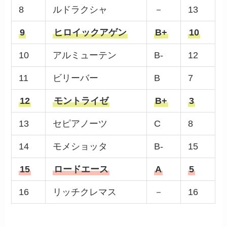
8
ルドラクシャ
－
13
9
ヒロイックアゲン
B+
10
10
アルミューテン
B-
12
11
ビリーバー
B
7
12
モントライゼ
B+
3
13
セピアノーツ
C
8
14
モメショッタ
B-
15
15
ロードエース
A
5
16
リッチクレマス
－
16