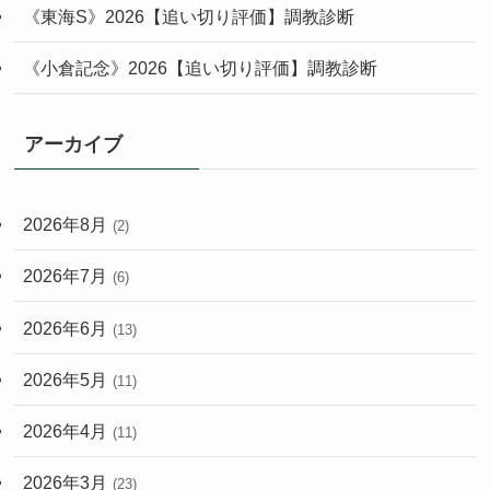
《東海S》2026【追い切り評価】調教診断
《小倉記念》2026【追い切り評価】調教診断
アーカイブ
2026年8月
(2)
2026年7月
(6)
2026年6月
(13)
2026年5月
(11)
2026年4月
(11)
2026年3月
(23)