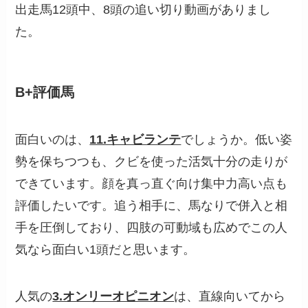
出走馬12頭中、8頭の追い切り動画がありまし
た。
B+評価馬
面白いのは、
11.キャビランテ
でしょうか。低い姿
勢を保ちつつも、クビを使った活気十分の走りが
できています。顔を真っ直ぐ向け集中力高い点も
評価したいです。追う相手に、馬なりで併入と相
手を圧倒しており、四肢の可動域も広めでこの人
気なら面白い1頭だと思います。
人気の
3.オンリーオピニオン
は、直線向いてから