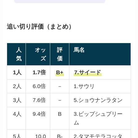
追い切り評価（まとめ）
人
オッ
評
馬名
気
ズ
価
1人
1.7倍
B+
7.サイード
2人
6.0倍
－
1.サウリ
3人
7.6倍
－
5.ショウナンラタン
4人
9.4倍
B
3.ビップシュプリー
ム
5人
10.0
B-
2.タマモテラコッタ