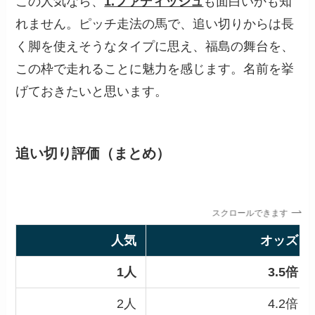
この人気なら、
1.ファディッシュ
も面白いかも知
れません。ピッチ走法の馬で、追い切りからは長
く脚を使えそうなタイプに思え、福島の舞台を、
この枠で走れることに魅力を感じます。名前を挙
げておきたいと思います。
追い切り評価（まとめ）
スクロールできます
人気
オッズ
1人
3.5倍
2人
4.2倍