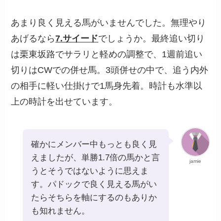
あまり良く見える馬がいませんでした。無理やり
あげるなら
7.サイード
でしょうか。最終追い切り
は栗東坂路でサラリと軽めの調整で、1週前追い
切りはCWでの併せ馬。3頭併せの中で、追う内外
の相手に軽い仕掛けで1馬身先着。時計も水準以
上の時計を出せています。
確かにメンバー中もっとも良く見
えましたが、単勝1.7倍の馬かと言
jamie
うとそうではないように思えま
す。パドックで良く見える馬がい
たらそちらを軸にするのもありか
も知れません。