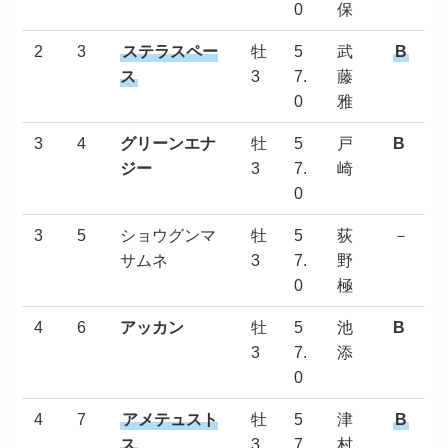
0
保
2
3
ステラスペー
牡
5
武
B
ス
3
7.
藤
0
雅
3
4
グリーンエナ
牡
5
戸
B
ジー
3
7.
崎
0
3
5
ショウグンマ
牡
5
荻
－
サムネ
3
7.
野
0
極
4
6
アッカン
牡
5
池
B
3
7.
添
0
4
7
アメテュスト
牡
5
津
B
ス
3
7.
村