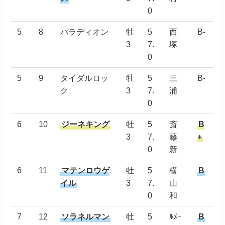
0
5
8
パラディオン
牡
5
西
B-
3
7.
塚
0
5
9
タイダルロッ
牡
5
三
B-
ク
3
7.
浦
0
6
10
ジーネキング
牡
5
斎
B
3
7.
藤
+
0
新
6
11
マテンロウゲ
牡
5
横
B
イル
3
7.
山
0
和
7
12
ソラネルマン
牡
5
ﾙﾒｰ
B