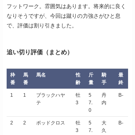
フットワーク。雰囲気はあります。将来的に良く
なりそうですが、今回は蹴りの力強さがひと息
で、評価は割り引きました。
追い切り評価（まとめ）
枠
馬
馬名
性
斤
騎
最
番
番
齢
量
手
終
1
1
ブラックハヤ
牡
5
丹
B-
テ
3
7.
内
0
2
2
ポッドクロス
牡
5
大
B-
3
7.
久