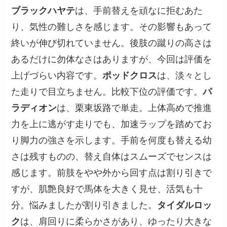
ブラックハヤテ
は、手前替えを頑なに拒むあた
り、気性の難しさを感じます。その影響もあって
終いが伸び切れていません。後肢の蹴りの高さは
あるだけに勿体なさはありますが、今回は評価を
上げづらい内容です。
ポッドクロス
は、淡々とし
た走りで目立ちません。比較下位の評価です。
パ
ラディオン
は、栗東坂路で単走。上体高めで推進
力を上に逃がす走りでも、加速ラップを踏めてお
り脚力の強さを示します。手前を何度も替える幼
さは残すものの、替え自体はスムーズでセンスは
感じます。前肢をやや外から回す点は割り引きで
すが、肌艶良好で馬体を大きく見せ、活気も十
分。悩みましたが割り引きました。
タイダルロッ
ク
は、肩回りに柔らかさがあり、ゆったり大きな