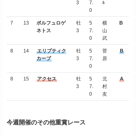
3
7.
ﾙ
0
7
13
ポルフュロゲ
牡
5
横
B
ネトス
3
7.
山
0
武
8
14
エリプティク
牡
5
菅
B
カーブ
3
7.
原
0
8
15
アクセス
牡
5
北
A
3
7.
村
0
友
今週開催のその他重賞レース