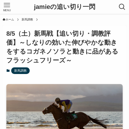
jamieの追い切り一閃
MENU
ホーム
新馬調教
8/5（土）新馬戦【追い切り・調教評
価】～しなりの効いた伸びやかな動き
をするコガネノソラと動きに品がある
フラッシュフリーズ～
新馬調教