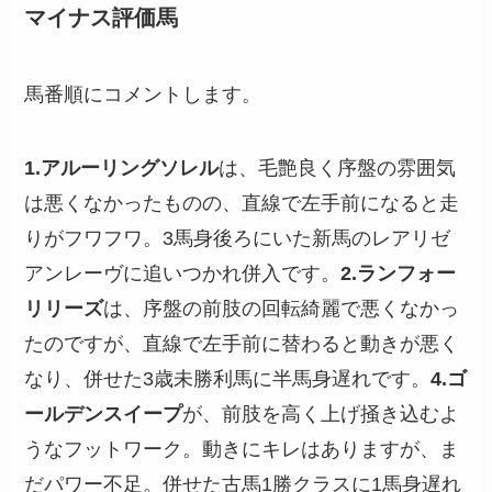
マイナス評価馬
馬番順にコメントします。
1.アルーリングソレル
は、毛艶良く序盤の雰囲気
は悪くなかったものの、直線で左手前になると走
りがフワフワ。3馬身後ろにいた新馬のレアリゼ
アンレーヴに追いつかれ併入です。
2.ランフォー
リリーズ
は、序盤の前肢の回転綺麗で悪くなかっ
たのですが、直線で左手前に替わると動きが悪く
なり、併せた3歳未勝利馬に半馬身遅れです。
4.ゴ
ールデンスイープ
が、前肢を高く上げ掻き込むよ
うなフットワーク。動きにキレはありますが、ま
だパワー不足。併せた古馬1勝クラスに1馬身遅れ