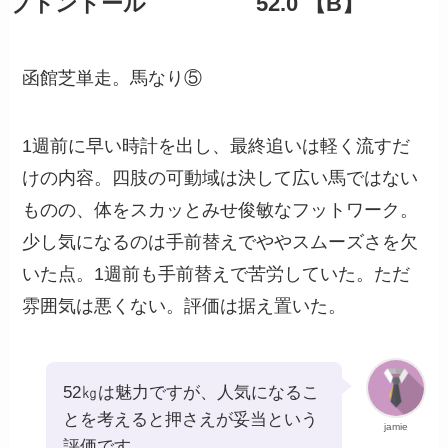
ブトンドール 52.0 【B】
函館芝単走。馬なり⑤
1週前に早い時計を出し、最終追いは軽く流すだ
けの内容。四肢の可動域は決して広い馬ではない
ものの、体をスカッとみせ俊敏なフットワーク。
少し気になるのは手前替えでややスムーズさを欠
いた点。1週前も手前替えで苦労していた。ただ
雰囲気は悪くない。評価は据え置いた。
52㎏は魅力ですが、人気になるこ
とを考えると押さえが妥当という
jamie
評価です。