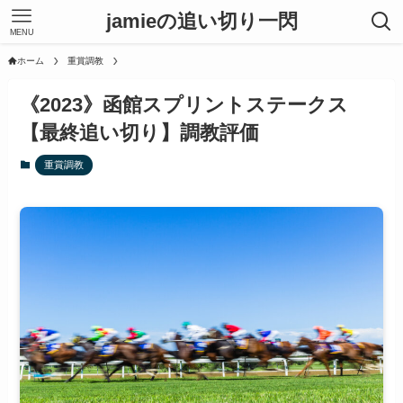
jamieの追い切り一閃
MENU
ホーム
重賞調教
《2023》函館スプリントステークス
【最終追い切り】調教評価
重賞調教