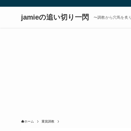
jamieの追い切り一閃
〜調教から穴馬を炙
ホーム
重賞調教