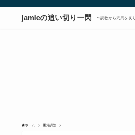
jamieの追い切り一閃
〜調教から穴馬を炙
ホーム
重賞調教