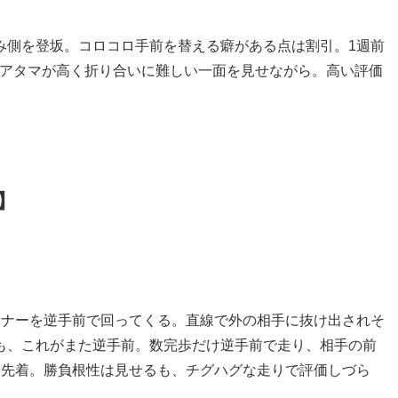
み側を登坂。コロコロ手前を替える癖がある点は割引。1週前
、アタマが高く折り合いに難しい一面を見せながら。高い評価
】
ーナーを逆手前で回ってくる。直線で外の相手に抜け出されそ
も、これがまた逆手前。数完歩だけ逆手前で走り、相手の前
身先着。勝負根性は見せるも、チグハグな走りで評価しづら