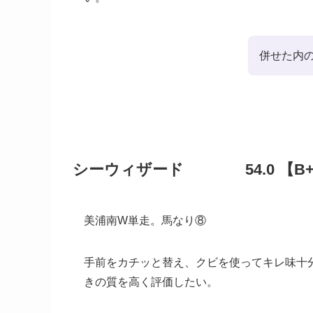
併せた内
シーウィザード 54.0 【B
美浦南W単走。馬なり⑧
手前をカチッと替え、クビを使ってキレ味十
きの質を高く評価したい。