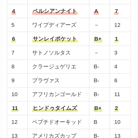
4
ペルシアンナイト
A
7
5
ワイプディアーズ
－
12
6
サンレイポケット
B+
1
7
サトノソルタス
－
3
8
クラージュゲリエ
B-
4
9
ブラヴァス
B-
6
10
アフリカンゴールド
B-
11
11
ヒンドゥタイムズ
B+
2
12
ペプチドオーキッド
B
10
13
アメリカズカップ
B-
13