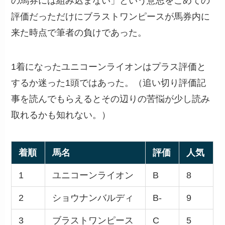
の馬券には組み込まない」という意思をこめての
評価だっただけにブラストワンピースが馬券内に
来た時点で筆者の負けであった。
1着になったユニコーンライオンはプラス評価と
するか迷った1頭ではあった。（追い切り評価記
事を読んでもらえるとその辺りの苦悩が少し読み
取れるかも知れない。）
着順
馬名
評価
人気
1
ユニコーンライオン
B
8
2
ショウナンバルディ
B-
9
3
ブラストワンピース
C
5