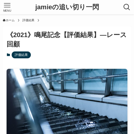
jamieの追い切り一閃
MENU
ホーム
評価結果
《2021》鳴尾記念【評価結果】―レース
回顧
評価結果