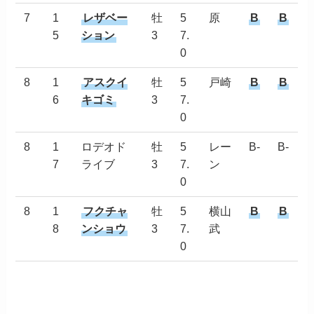
7
1
レザベー
牡
5
原
B
B
5
ション
3
7.
0
8
1
アスクイ
牡
5
戸崎
B
B
6
キゴミ
3
7.
0
8
1
ロデオド
牡
5
レー
B-
B-
7
ライブ
3
7.
ン
0
8
1
フクチャ
牡
5
横山
B
B
8
ンショウ
3
7.
武
0