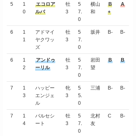
5
1
エコロア
牡
5
横山
B
A
0
ルバ
3
7.
和
+
0
6
1
アドマイ
牡
5
坂井
B-
B-
1
ヤクワッ
3
7.
ズ
0
6
1
アンドゥ
牡
5
岩田
B
B
2
ーリル
3
7.
望
0
7
1
ハッピー
牝
5
三浦
B-
B-
3
エンジェ
3
5.
ル
0
7
1
バルセシ
牡
5
北村
C
B-
4
ート
3
7.
友
0