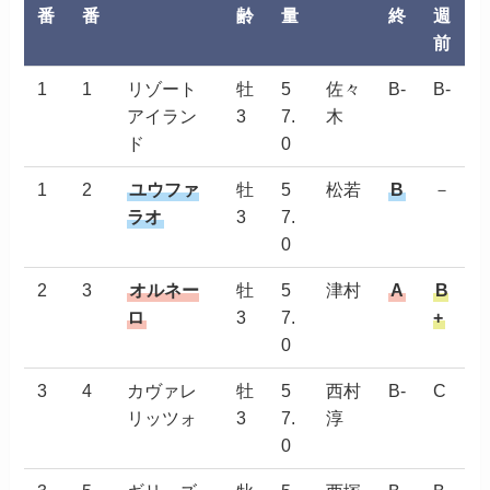
番
番
齢
量
終
週
前
1
1
リゾート
牡
5
佐々
B-
B-
アイラン
3
7.
木
ド
0
1
2
ユウファ
牡
5
松若
B
－
ラオ
3
7.
0
2
3
オルネー
牡
5
津村
A
B
ロ
3
7.
+
0
3
4
カヴァレ
牡
5
西村
B-
C
リッツォ
3
7.
淳
0