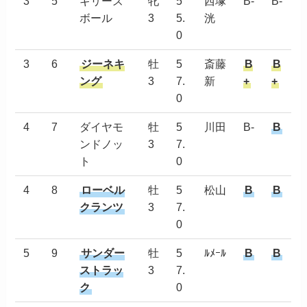
3
5
ギリーズ
牝
5
西塚
B-
B-
ボール
3
5.
洸
0
3
6
ジーネキ
牡
5
斎藤
B
B
ング
3
7.
新
+
+
0
4
7
ダイヤモ
牡
5
川田
B-
B
ンドノッ
3
7.
ト
0
4
8
ローベル
牡
5
松山
B
B
クランツ
3
7.
0
5
9
サンダー
牡
5
ﾙﾒｰﾙ
B
B
ストラッ
3
7.
ク
0