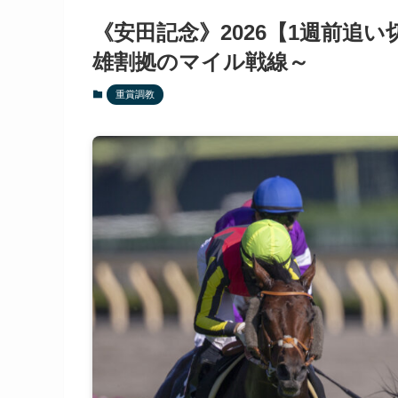
《安田記念》2026【1週前追
雄割拠のマイル戦線～
重賞調教