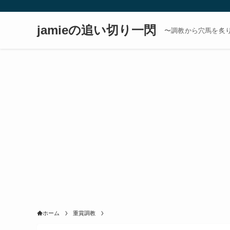
jamieの追い切り一閃
〜調教から穴馬を炙
ホーム
重賞調教