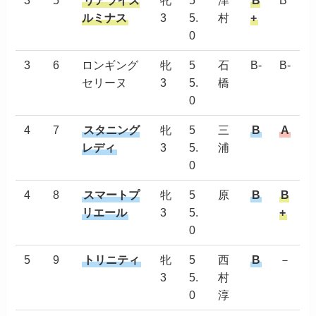
3
5
リアライズ
牝
5
津
B
B
ルミナス
3
5.
村
+
0
3
6
ロンギング
牝
5
石
B-
B-
セリーヌ
3
5.
橋
0
4
7
スタニング
牝
5
三
B
A
レディ
3
5.
浦
0
4
8
スマートプ
牝
5
原
B
B
リエール
3
5.
+
0
5
9
トリニティ
牝
5
西
B
－
3
5.
村
0
淳