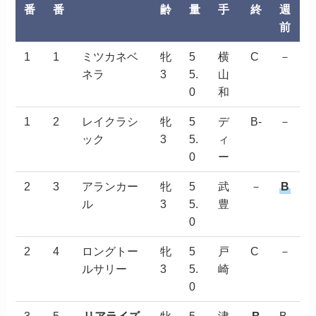
番
番
齢
量
手
終
週
前
1
1
ミツカネベ
牝
5
横
C
－
ネラ
3
5.
山
0
和
1
2
レイクラシ
牝
5
デ
B-
－
ック
3
5.
ィ
0
ー
2
3
アランカー
牝
5
武
－
B
ル
3
5.
豊
0
2
4
ロングトー
牝
5
戸
C
－
ルサリー
3
5.
崎
0